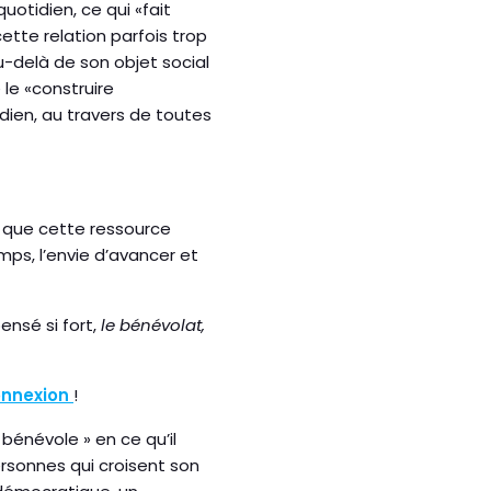
otidien, ce qui «fait
tte relation parfois trop
u-delà de son objet social
 le «construire
idien, au travers de toutes
n que cette ressource
mps, l’envie d’avancer et
ensé si fort,
le bénévolat,
onnexion
!
 bénévole » en ce qu’il
personnes qui croisent son