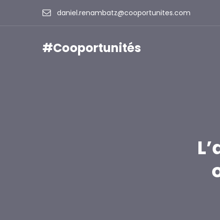
Aller
daniel.renambatz@cooportunites.com
au
contenu
#Cooportunités
L’