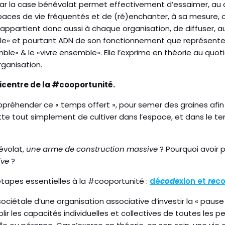
 la case bénévolat permet effectivement d’essaimer, au qu
paces de vie fréquentés et de (ré)enchanter, à sa mesure, ce
 appartient donc aussi à chaque organisation, de diffuser, a
ible» et pourtant ADN de son fonctionnement que représente
ble» & le «vivre ensemble». Elle l’exprime en théorie au quot
rganisation.
picentre de la #cooportunité.
préhender ce « temps offert », pour semer des graines afi
te tout simplement de cultiver dans l’espace, et dans le te
névolat,
une arme de construction massive
? Pourquoi avoir p
ive
?
 étapes essentielles à la #cooportunité :
dé
code
xion et
re
c
 sociétale d’une organisation associative d’investir la « pause
ablir les capacités individuelles et collectives de toutes les 