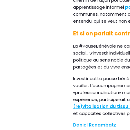
chemin de façon ponctuell
apprentissage informel
pa
communes, notamment de sol
entendu, qui se veut non e
Et si on parlait cont
La #PauseBénévole ne corr
social… S’investir individu
politique au sens noble d
partagées et du vivre ense
Investir cette pause béné
vaciller. L’accompagneme
«professionnalisation» ma
expérience, participerait
(re)vitalisation du tissu 
et capacités collectives p
Daniel Renambatz