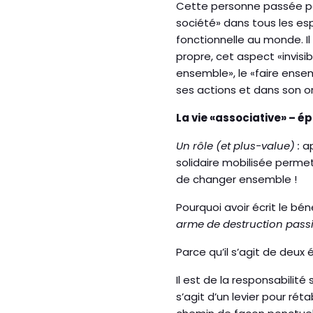
Cette personne passée par
société» dans tous les es
fonctionnelle au monde. Il
propre, cet aspect «invis
ensemble», le «faire ensem
ses actions et dans son o
La vie «associative» – é
Un rôle (et plus-value) :
ap
solidaire mobilisée permet
de changer ensemble !
Pourquoi avoir écrit le bé
arme de destruction pass
Parce qu’il s’agit de deux
Il est de la responsabilité
s’agit d’un levier pour rét