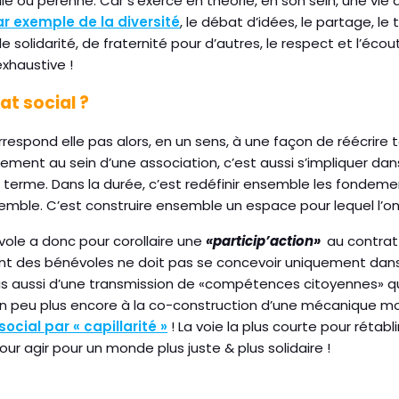
e ou pérenne. Car s’exerce en théorie, en son sein, une vie
r exemple de la diversité
, le débat d’idées, le partage, l
idarité, de fraternité pour d’autres, le respect et l’écout
xhaustive !
rat social ?
espond elle pas alors, en un sens, à une façon de réécrire t
ellement au sein d’une association, c’est aussi s’impliquer dans
u terme. Dans la durée, c’est redéfinir ensemble les fondeme
mble. C’est construire ensemble un espace pour lequel l’on s
vole a donc pour corollaire une
«particip’action»
au contrat 
nt des bénévoles ne doit pas se concevoir uniquement dans
is aussi d’une transmission de «compétences citoyennes» qu
 un peu plus encore à la co-construction d’une mécanique m
social par « capillarité »
! La voie la plus courte pour rétabl
our agir pour un monde plus juste & plus solidaire !